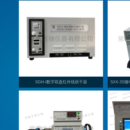
SGH-Ⅰ数字双盘红外线烘干器
SXX-3