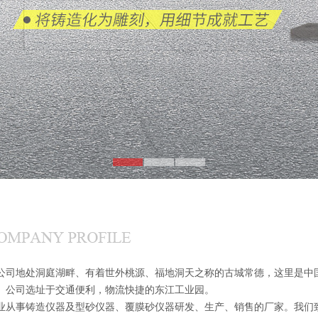
地处洞庭湖畔、有着世外桃源、福地洞天之称的古城常德，这里是中国
。公司选址于交通便利，物流快捷的东江工业园。
事铸造仪器及型砂仪器、覆膜砂仪器研发、生产、销售的厂家。我们致