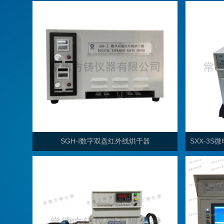
SGH-Ⅰ数字双盘红外线烘干器
SXX-3