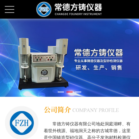
常德方铸仪器有限公司地处洞庭湖畔、有
着世外桃源、福地洞天之称的古城常德，这里
是中国铸造型砂仪器、高分子发泡材料检测仪