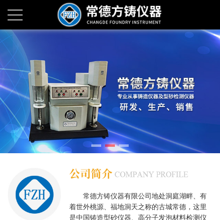
常德方铸仪器有限公司地处洞庭湖畔、有
着世外桃源、福地洞天之称的古城常德，这里
是中国铸造型砂仪器、高分子发泡材料检测仪